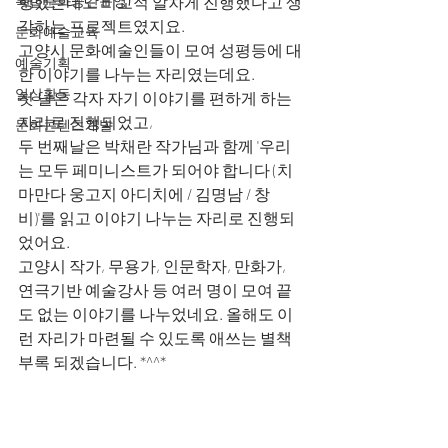
복합문화공간운영
행했는데도 비교적 알차게 진행했다고 생
각하는 프로젝트였지요. 
문화예술교육
고양시 문화예술인들이 모여 성평등에 대
예술기획
한 이야기를 나누는 자리였는데요. 
일상활동
첫 날은 각자 자기 이야기를 편하게 하는 
자리로 진행되었고, 
문화콘텐츠개발
두 번째날은 박채란 작가님과 함께 '우리
는 모두 페미니스트가 되어야 합니다 (치
마만다 웅고지 아디치에 / 김명남 / 창
비)'를 읽고 이야기 나누는 자리로 진행되
었어요. 
고양시 작가, 무용가, 인문학자, 만화가, 
연극기반 예술강사 등 여러 명이 모여 끝
도 없는 이야기를 나누었네요. 올해도 이
런 자리가 마련될 수 있도록 애쓰는 별책
부록 되겠습니다. *^^*