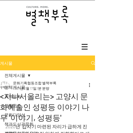
게시물
전체게시물
문화기획협동조합 별책부록
전체게시물
2021년 2월 17일
1분 분량
<지나서올리는> 고양시 문
지역문화
화예술인 성평등 이야기 나
생활문화
문화다양성
무 '이야기, 성평등'
책과도서관문화
2020년  갑자기 마련된 자리가 급하게 진