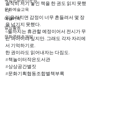
복합문화공간운영
솔직히 저기 놓인 책을 한 권도 읽지 못했
문화예술교육
다.
읽을라치면 감정이 너무 흔들려서 몇 장
예술기획
을 넘기지 못했다.
일상활동
4월까지는 휴관할 예정이어서 전시가 무
문화콘텐츠개발
슨 의미이랴 싶지만, 그래도 각자 자리에
서 기억하기로.
한 권이라도 읽어내자는 다짐도.
#책놀이터작은도서관
#상상공간별짓
#문화기획협동조합별책부록