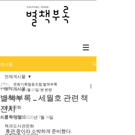
게시물
전체게시물
문화기획협동조합 별책부록
전체게시물
2020년 4월 20일
1분 분량
별책부록 _ 세월호 관련 책
지역문화
전시
생활문화
문화다양성
최종 수정일:
2020년 7월 14일
책과도서관문화
휴관 중이라 소박하게 준비했다.