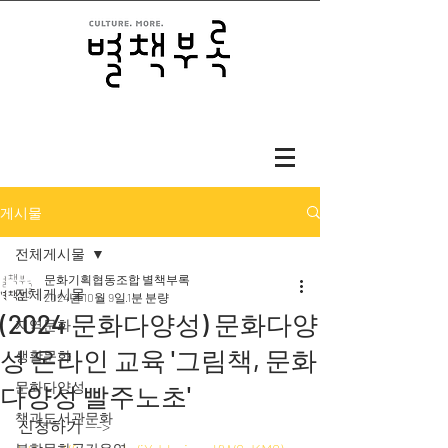
게시물
전체게시물
문화기획협동조합 별책부록
전체게시물
2024년 10월 9일
1분 분량
(2024 문화다양성) 문화다양
지역문화
성 온라인 교육 '그림책, 문화
생활문화
문화다양성
다양성 빨주노초'
책과도서관문화
신청하기 ---> 