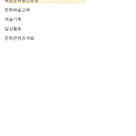
복합문화공간운영
https://forms.gle/jYrLbciwpdfW6yKM9
)
문화예술교육
예술기획
일상활동
문화콘텐츠개발