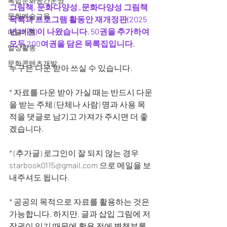
복합문화공간운영
그림책, 문화다양성_문화다양성 그림책 
문화예술교육
목록과 프로그램 활동안 재개정판(2025
년 버전)이 나왔습니다. 50권을 추가하여 
예술기획
모두 200여권을 담은 목록집입니다. 
일상활동
문화콘텐츠개발
누구든 다운 받아 쓰실 수 있습니다.
* 자료를 다운 받아 가실 때는 반드시 다운
을 받는 주체 (단체나 사람) 명과 사용 목
적을 댓글로 남기고 가져가 주시면 더 좋
겠습니다. 
* (추가글) 로그인이 잘 되지 않는 경우 
starbook0115@gmail.com
 으로 메일을 보
내주셔도 됩니다.
* 공공의 목적으로 자료를 활용하는 것은 
가능합니다. 하지만, 글과 삽입 그림에 저
작권이 있기 때문에 활용 전에 별책부록