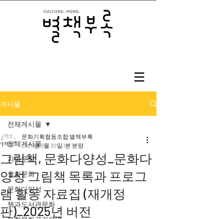
게시물
전체게시물
문화기획협동조합 별책부록
전체게시물
2025년 9월 30일
1분 분량
그림책, 문화다양성_문화다
지역문화
양성 그림책 목록과 프로그
생활문화
문화다양성
램 활동 자료집 (재개정
책과도서관문화
판)_2025년 버전